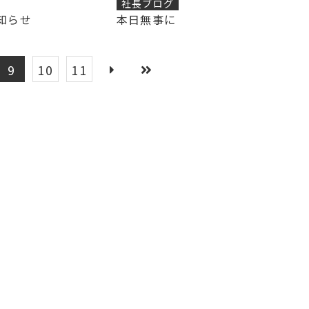
社長ブログ
知らせ
本日無事に
9
10
11