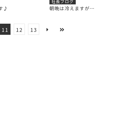
社長ブログ
す♪
朝晩は冷えますが…
11
12
13