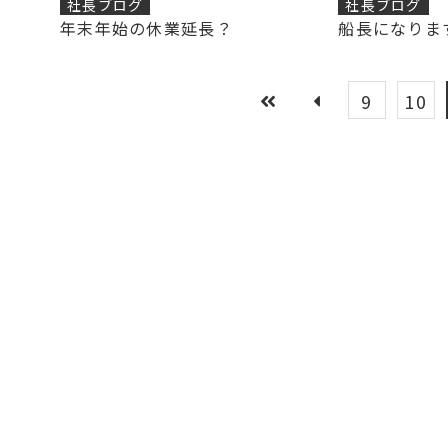
社長ブログ
社長ブログ
年末年始の休業延長？
船長になりま
9
10