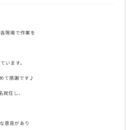
が各現場で作業を
しています。
めて感謝です♪
名就任し、
な意見があり